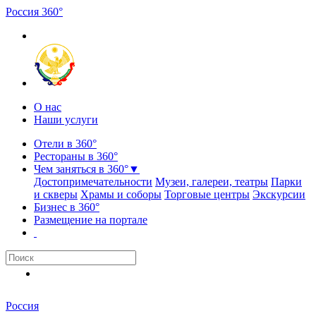
Россия
3
6
0
°
О нас
Наши услуги
Отели в 360°
Рестораны в 360°
Чем заняться в 360°
▼
Достопримечательности
Музеи, галереи, театры
Парки
и скверы
Храмы и соборы
Торговые центры
Экскурсии
Бизнес в 360°
Размещение на портале
Россия