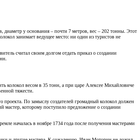
, диаметр у основания – почти 7 метров, вес – 202 тонны. Этот
локол занимает ведущее место: ни один из туристов не
итель считал своим долгом отдать приказ о создании
нн.
ить колокол весом в 35 тонн, а при царе Алексее Михайловиче
венной тяжести.
 проекта. По замыслу создателей громадный колокол должен
кий мастер, которому поступило предложение о создании
ремле началась в ноябре 1734 года после получения мастерами
зчики и другие мастера. К сожалению, Иван Моторин не дожил