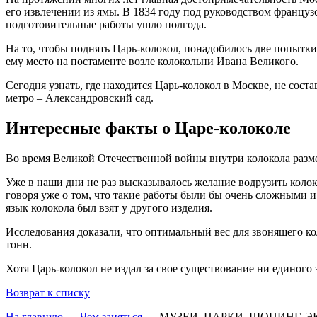
его извлечении из ямы. В 1834 году под руководством француз
подготовительные работы ушло полгода.
На то, чтобы поднять Царь-колокол, понадобилось две попытки
ему место на постаменте возле колокольни Ивана Великого.
Сегодня узнать, где находится Царь-колокол в Москве, не сос
метро – Александровский сад.
Интересные факты о Царе-колоколе
Во время Великой Отечественной войны внутри колокола разме
Уже в наши дни не раз высказывалось желание водрузить коло
говоря уже о том, что такие работы были бы очень сложными и 
язык колокола был взят у другого изделия.
Исследования доказали, что оптимальный вес для звонящего ко
тонн.
Хотя Царь-колокол не издал за свое существование ни единог
Возврат к списку
На главную
—
Чем заняться
—
МУЗЕИ, ПАРКИ, ШОПИНГ, 