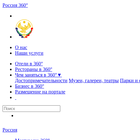
Россия
3
6
0
°
О нас
Наши услуги
Отели в 360°
Рестораны в 360°
Чем заняться в 360°
▼
Достопримечательности
Музеи, галереи, театры
Парки и 
Бизнес в 360°
Размещение на портале
Россия