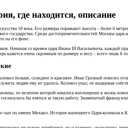
ия, где находится, описание
кусства 18 века. Его размеры поражают: высота – более 6 метров
го государства. Среди достопримечательностей Москвы царь-ко
то на его фоне.
в. Начиная со времен царя Ивана III Васильевича, каждый прав
ерь кажется очень скромным по размеру и весу – всего лишь 8 то
скве
колокол больше, солиднее и красивее. Иван Грозный повелел отл
служить людям ему не удалось. Колокол упал, не выдержав собст
вны, по велению которой началось воплощение в жизнь нового
е согласились бы взяться за такую работу. Знаменитый французс
его сын по имени Михаил. История нынешнего Царя-колокола в К
 трудились не только литейщики, но и кузнецы, скульпторы, ре