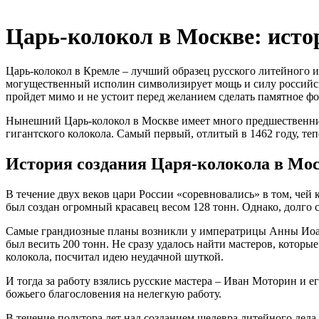
Царь-колокол в Москве: истор
Царь-колокол в Кремле – лучший образец русского литейного ис
могущественный исполин символизирует мощь и силу российско
пройдет мимо и не устоит перед желанием сделать памятное фо
Нынешний Царь-колокол в Москве имеет много предшественнико
гигантского колокола. Самый первый, отлитый в 1462 году, теп
История создания Царя-колокола в Мо
В течение двух веков цари России «соревновались» в том, чей 
был создан огромный красавец весом 128 тонн. Однако, долго 
Самые грандиозные планы возникли у императрицы Анны Иоано
был весить 200 тонн. Не сразу удалось найти мастеров, которы
колокола, посчитал идею неудачной шуткой.
И тогда за работу взялись русские мастера – Иван Моторин и 
божьего благословения на нелегкую работу.
В течение полутора лет над созданием шедевра литейного дела