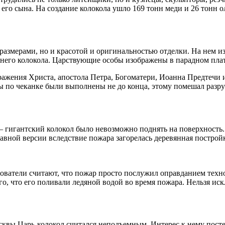
о сына. На создание колокола ушло 169 тонн меди и 26 тонн олов
размерами, но и красотой и оригинальностью отделки. На нем
его колокола. Царствующие особы изображены в парадном плать
ажения Христа, апостола Петра, Богоматери, Иоанна Предтечи и
ты по чеканке были выполнены не до конца, этому помешал раз
гигантский колокол было невозможно поднять на поверхность. О
вной версии вследствие пожара загорелась деревянная постройк
дователи считают, что пожар просто послужил оправданием тех
ого, что его поливали ледяной водой во время пожара. Нельзя ис
квы Царь-колокол считался неподъемным. Интерес к нему постепе