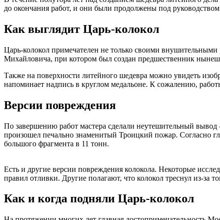
до окончания работ, и они были продолжены под руководством ег
Как выглядит Царь-колокол
Царь-колокол примечателен не только своими внушительными 
Михайловича, при котором был создан предшественник нынешн
Также на поверхности литейного шедевра можно увидеть изобр
напоминает надпись в круглом медальоне. К сожалению, рабо
Версии повреждения
По завершению работ мастера сделали неутешительный вывод – 
произошел печально знаменитый Троицкий пожар. Согласно гла
большого фрагмента в 11 тонн.
Есть и другие версии повреждения колокола. Некоторые иссле
правил отливки. Другие полагают, что колокол треснул из-за т
Как и когда подняли Царь-колокол
На протяжении многих лет главная достопримечательность Мос