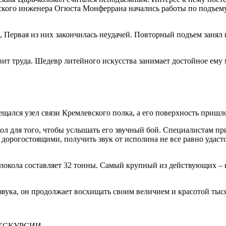
ского инженера Огюста Монферрана начались работы по подъему к
, Первая из них закончилась неудачей. Повторный подъем занял
тавит труда. Шедевр литейного искусства занимает достойное ем
щался узел связи Кремлевского полка, а его поверхность пришл
кол для того, чтобы услышать его звучный бой. Специалистам п
дорогостоящими, получить звук от исполина не все равно удастся
локола составляет 32 тонны. Самый крупный из действующих – к
о звука, он продолжает восхищать своим величием и красотой т
ЭКСКУРСИИ