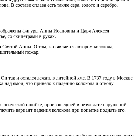
а. В составе сплава есть также сера, золото и серебро.
 изображены фигуры Анны Иоановны и Царя Алексея
е, со скипетрами в руках.
 Святой Анны. О том, кто является автором колокола,
рушительный пожар.
н так и остался лежать в литейной яме. В 1737 году в Москве
а над ямой, что привело к падению колокола и отколу
нологической ошибке, произошедшей в результате нарушений
ключить вариант падения колокола при попытке поднять его.
нно стал угасать до тех пор, пока не было принято решение о