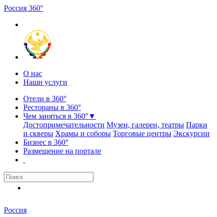
Россия
3
6
0
°
О нас
Наши услуги
Отели в 360°
Рестораны в 360°
Чем заняться в 360°
▼
Достопримечательности
Музеи, галереи, театры
Парки
и скверы
Храмы и соборы
Торговые центры
Экскурсии
Бизнес в 360°
Размещение на портале
Россия