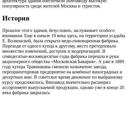
архитектура здания обеспечили Винзаводу высокую
популярность среди жителей Москвы и туристов.
История
Прошлое этого здания, безусловно, заслуживает особого
внимания. Еще в начале 19 века здесь, на территории усадьбы
Е. Волконской, была открыта медо-пивоваренная фабрика.
Переходя от одного купца к другому, место претерпевало
множество изменений, достроек и модернизаций. В
семидесятые-восьмидесятые годы фабрика перешла в руки
акционерного общества «Московская Бавария». А уже в 1889
году купцы Травниковы сменили назначение завода,
переориентировав предприятие на комбинат виноградных и
десертных вин. В советское время движение по выбранному
курсу продолжилось, Винзавод значительно расширил
ассортимент выпускаемой продукции, однако уже в конце 20
века фабрика закрылась.