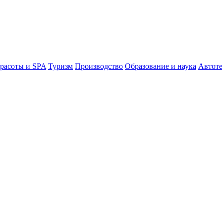
расоты и SPA
Туризм
Производство
Образование и наука
Автот