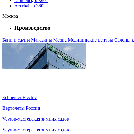
Montenegro 360°
Azerbaijan 360°
Москва
Производство
Бани и сауны
Магазины
Медиа
Медицинские центры
Салоны к
Schneider Electric
Вертолеты России
Veyron-мастерская зимних садов
Veyron-мастерская зимних садов