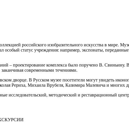
оллекцией российского изобразительного искусства в мире. Муз
ал особый статус учреждения: например, экспонаты, переданные 
ний – проектирование комплекса было поручено В. Свиньину. В 
 и заканчивая современными течениями.
вском дворце. В Русском музее посетители могут увидеть иконо
олая Рериха, Михаила Врубеля, Казимира Малевича и многих д
ые исследовательский, методический и реставрационный центры
ЭКСКУРСИИ