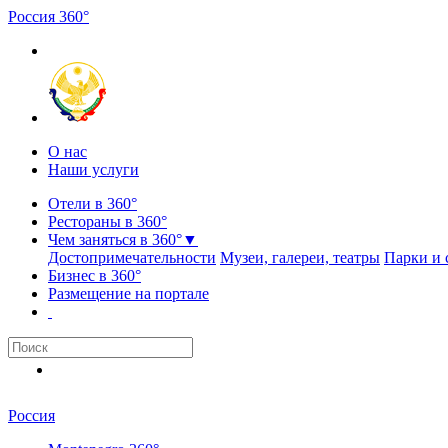
Россия
3
6
0
°
О нас
Наши услуги
Отели в 360°
Рестораны в 360°
Чем заняться в 360°
▼
Достопримечательности
Музеи, галереи, театры
Парки и 
Бизнес в 360°
Размещение на портале
Россия