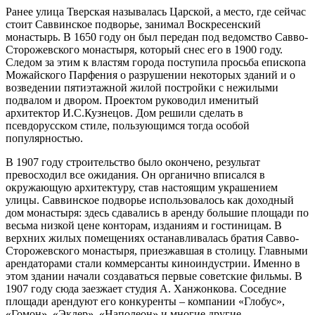
Ранее улица Тверская называлась Царской, а место, где сейчас
стоит Саввинское подворье, занимал Воскресенский
монастырь. В 1650 году он был передан под ведомство Савво-
Сторожевского монастыря, который снес его в 1900 году.
Следом за этим к властям города поступила просьба епископа
Можайского Парфения о разрушении некоторых зданий и о
возведении пятиэтажной жилой постройки с нежилыми
подвалом и двором. Проектом руководил именитый
архитектор И.С.Кузнецов. Дом решили сделать в
псевдорусском стиле, пользующимся тогда особой
популярностью.
В 1907 году строительство было окончено, результат
превосходил все ожидания. Он органично вписался в
окружающую архитектуру, став настоящим украшением
улицы. Саввинское подворье использовалось как доходный
дом монастыря: здесь сдавались в аренду большие площади по
весьма низкой цене конторам, изданиям и гостиницам. В
верхних жилых помещениях останавливалась братия Савво-
Сторожевского монастыря, приезжавшая в столицу. Главными
арендаторами стали коммерсанты киноиндустрии. Именно в
этом здании начали создаваться первые советские фильмы. В
1907 году сюда заезжает студия А. Ханжонкова. Соседние
площади арендуют его конкуренты – компании «Глобус»,
«Гомон», «Эклер», «Наполеон» и многие другие.