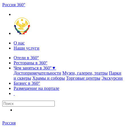
Россия
3
6
0
°
О нас
Наши услуги
Отели в 360°
Рестораны в 360°
Чем заняться в 360°
▼
Достопримечательности
Музеи, галереи, театры
Парки
и скверы
Храмы и соборы
Торговые центры
Экскурсии
Бизнес в 360°
Размещение на портале
Россия