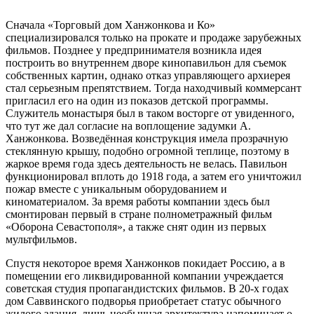
Сначала «Торговый дом Ханжонкова и Ко»
специализировался только на прокате и продаже зарубежных
фильмов. Позднее у предпринимателя возникла идея
построить во внутреннем дворе кинопавильон для съемок
собственных картин, однако отказ управляющего архиерея
стал серьезным препятствием. Тогда находчивый коммерсант
пригласил его на один из показов детской программы.
Служитель монастыря был в таком восторге от увиденного,
что тут же дал согласие на воплощение задумки А.
Ханжонкова. Возведённая конструкция имела прозрачную
стеклянную крышу, подобно огромной теплице, поэтому в
жаркое время года здесь деятельность не велась. Павильон
функционировал вплоть до 1918 года, а затем его уничтожил
пожар вместе с уникальным оборудованием и
киноматериалом. За время работы компании здесь был
смонтирован первый в стране полнометражный фильм
«Оборона Севастополя», а также снят один из первых
мультфильмов.
Спустя некоторое время Ханжонков покидает Россию, а в
помещении его ликвидированной компании учреждается
советская студия пропагандистских фильмов. В 20-х годах
дом Саввинского подворья приобретает статус обычного
жилого здания, лишь необычная архитектура напоминает о