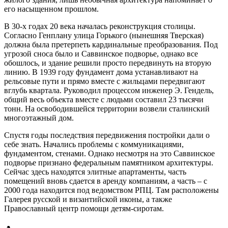
его насыщенном прошлом.
В 30-х годах 20 века началась реконструкция столицы.
Согласно Генплану улица Горького (нынешняя Тверская)
должна была претерпеть кардинальные преобразования. Под
угрозой сноса было и Саввинское подворье, однако все
обошлось, и здание решили просто передвинуть на вторую
линию. В 1939 году фундамент дома устанавливают на
рельсовые пути и прямо вместе с жильцами передвигают
вглубь квартала. Руководил процессом инженер Э. Гендель,
общий весь объекта вместе с людьми составил 23 тысячи
тонн. На освободившейся территории возвели сталинский
многоэтажный дом.
Спустя годы последствия передвижения постройки дали о
себе знать. Начались проблемы с коммуникациями,
фундаментом, стенами. Однако несмотря на это Саввинское
подворье признано федеральным памятником архитектуры.
Сейчас здесь находятся элитные апартаменты, часть
помещений вновь сдается в аренду компаниям, а часть – с
2000 года находится под ведомством РПЦ. Там расположены
Галерея русской и византийской иконы, а также
Православный центр помощи детям-сиротам.