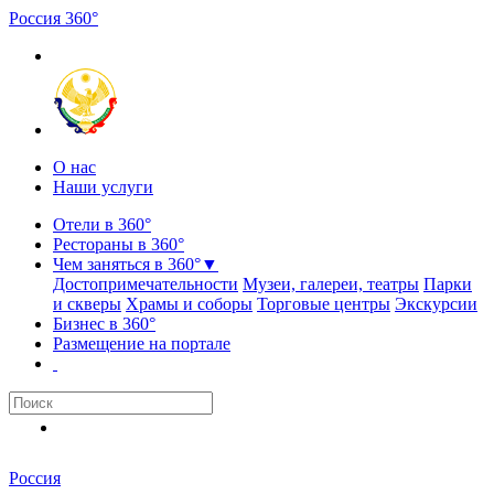
Россия
3
6
0
°
О нас
Наши услуги
Отели в 360°
Рестораны в 360°
Чем заняться в 360°
▼
Достопримечательности
Музеи, галереи, театры
Парки
и скверы
Храмы и соборы
Торговые центры
Экскурсии
Бизнес в 360°
Размещение на портале
Россия