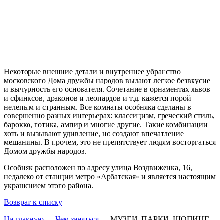
Некоторые внешние детали и внутреннее убранство
московского Дома дружбы народов выдают легкое безвкусие
и вычурность его основателя. Сочетание в орнаментах львов
и сфинксов, драконов и леопардов и т.д. кажется порой
нелепым и странным. Все комнаты особняка сделаны в
совершенно разных интерьерах: классицизм, греческий стиль,
барокко, готика, ампир и многие другие. Такие комбинации
хоть и вызывают удивление, но создают впечатление
мешанины. В прочем, это не препятствует людям восторгаться
Домом дружбы народов.
Особняк расположен по адресу улица Воздвиженка, 16,
недалеко от станции метро «Арбатская» и является настоящим
украшением этого района.
Возврат к списку
На главную
—
Чем заняться
—
МУЗЕИ, ПАРКИ, ШОПИНГ,