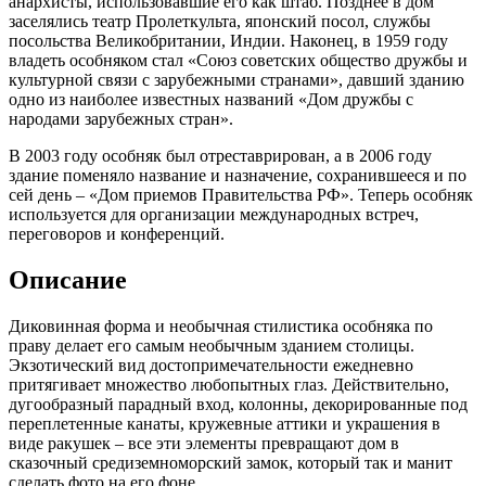
анархисты, использовавшие его как штаб. Позднее в дом
заселялись театр Пролеткульта, японский посол, службы
посольства Великобритании, Индии. Наконец, в 1959 году
владеть особняком стал «Союз советских общество дружбы и
культурной связи с зарубежными странами», давший зданию
одно из наиболее известных названий «Дом дружбы с
народами зарубежных стран».
В 2003 году особняк был отреставрирован, а в 2006 году
здание поменяло название и назначение, сохранившееся и по
сей день – «Дом приемов Правительства РФ». Теперь особняк
используется для организации международных встреч,
переговоров и конференций.
Описание
Диковинная форма и необычная стилистика особняка по
праву делает его самым необычным зданием столицы.
Экзотический вид достопримечательности ежедневно
притягивает множество любопытных глаз. Действительно,
дугообразный парадный вход, колонны, декорированные под
переплетенные канаты, кружевные аттики и украшения в
виде ракушек – все эти элементы превращают дом в
сказочный средиземноморский замок, который так и манит
сделать фото на его фоне.