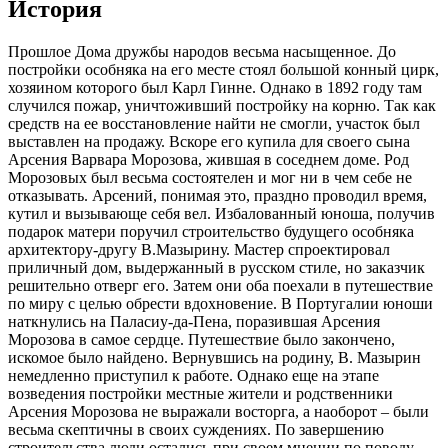
История
Прошлое Дома дружбы народов весьма насыщенное. До
постройки особняка на его месте стоял большой конный цирк,
хозяином которого был Карл Гинне. Однако в 1892 году там
случился пожар, уничтоживший постройку на корню. Так как
средств на ее восстановление найти не смогли, участок был
выставлен на продажу. Вскоре его купила для своего сына
Арсения Варвара Морозова, жившая в соседнем доме. Род
Морозовых был весьма состоятелен и мог ни в чем себе не
отказывать. Арсений, понимая это, праздно проводил время,
кутил и вызывающе себя вел. Избалованный юноша, получив
подарок матери поручил строительство будущего особняка
архитектору-другу В.Мазырину. Мастер спроектировал
приличный дом, выдержанный в русском стиле, но заказчик
решительно отверг его. Затем они оба поехали в путешествие
по миру с целью обрести вдохновение. В Португалии юноши
наткнулись на Паласиу-да-Пена, поразившая Арсения
Морозова в самое сердце. Путешествие было закончено,
искомое было найдено. Вернувшись на родину, В. Мазырин
немедленно приступил к работе. Однако еще на этапе
возведения постройки местные жители и родственники
Арсения Морозова не выражали восторга, а наоборот – были
весьма скептичны в своих суждениях. По завершению
строительства люди остались при своем мнении по поводу