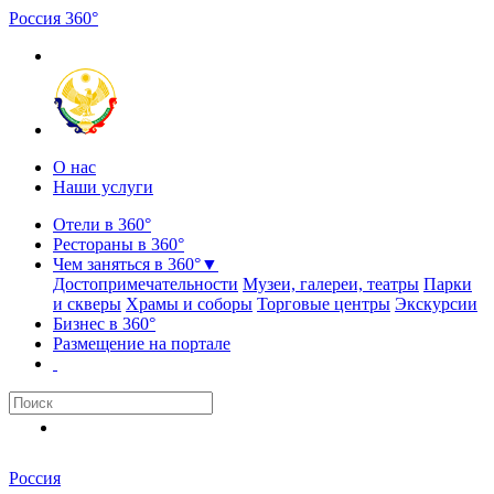
Россия
3
6
0
°
О нас
Наши услуги
Отели в 360°
Рестораны в 360°
Чем заняться в 360°
▼
Достопримечательности
Музеи, галереи, театры
Парки
и скверы
Храмы и соборы
Торговые центры
Экскурсии
Бизнес в 360°
Размещение на портале
Россия