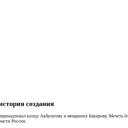
история создания
й принадлежал купцу Акбулатову и мещанину Бакирову. Мечеть б
части России.