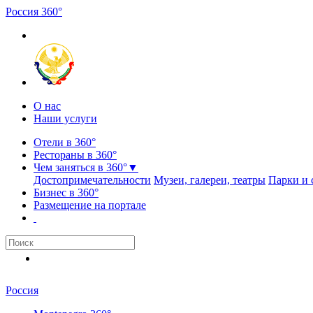
Россия
3
6
0
°
О нас
Наши услуги
Отели в 360°
Рестораны в 360°
Чем заняться в 360°
▼
Достопримечательности
Музеи, галереи, театры
Парки и 
Бизнес в 360°
Размещение на портале
Россия