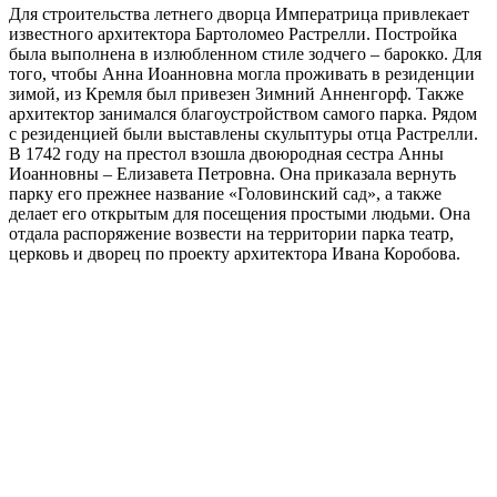
Для строительства летнего дворца Императрица привлекает
известного архитектора Бартоломео Растрелли. Постройка
была выполнена в излюбленном стиле зодчего – барокко. Для
того, чтобы Анна Иоанновна могла проживать в резиденции
зимой, из Кремля был привезен Зимний Анненгорф. Также
архитектор занимался благоустройством самого парка. Рядом
с резиденцией были выставлены скульптуры отца Растрелли.
В 1742 году на престол взошла двоюродная сестра Анны
Иоанновны – Елизавета Петровна. Она приказала вернуть
парку его прежнее название «Головинский сад», а также
делает его открытым для посещения простыми людьми. Она
отдала распоряжение возвести на территории парка театр,
церковь и дворец по проекту архитектора Ивана Коробова.