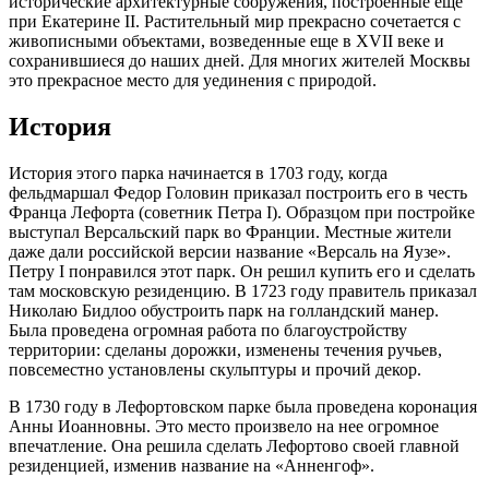
исторические архитектурные сооружения, построенные еще
при Екатерине II. Растительный мир прекрасно сочетается с
живописными объектами, возведенные еще в XVII веке и
сохранившиеся до наших дней. Для многих жителей Москвы
это прекрасное место для уединения с природой.
История
История этого парка начинается в 1703 году, когда
фельдмаршал Федор Головин приказал построить его в честь
Франца Лефорта (советник Петра I). Образцом при постройке
выступал Версальский парк во Франции. Местные жители
даже дали российской версии название «Версаль на Яузе».
Петру I понравился этот парк. Он решил купить его и сделать
там московскую резиденцию. В 1723 году правитель приказал
Николаю Бидлоо обустроить парк на голландский манер.
Была проведена огромная работа по благоустройству
территории: сделаны дорожки, изменены течения ручьев,
повсеместно установлены скульптуры и прочий декор.
В 1730 году в Лефортовском парке была проведена коронация
Анны Иоанновны. Это место произвело на нее огромное
впечатление. Она решила сделать Лефортово своей главной
резиденцией, изменив название на «Анненгоф».