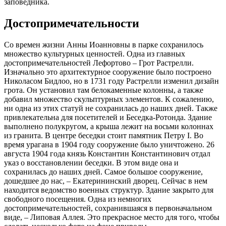
заповедника.
Достопримечательности
Со времен жизни Анны Иоанновны в парке сохранилось
множество культурных ценностей. Одна из главных
достопримечательностей Лефортово – Грот Растрелли.
Изначально это архитектурное сооружение было построено
Николасом Бидлоо, но в 1731 году Растрелли изменил дизайн
грота. Он установил там белокаменные колонны, а также
добавил множество скульптурных элементов. К сожалению,
ни одна из этих статуй не сохранилась до наших дней. Также
привлекательна для посетителей и Беседка-Ротонда. Здание
выполнено полукругом, а крыша лежит на восьми колоннах
из гранита. В центре беседки стоит памятник Петру I. Во
время урагана в 1904 году сооружение было уничтожено. 26
августа 1904 года князь Константин Константинович отдал
указ о восстановлении беседки. В этом виде она и
сохранилась до наших дней. Самое большое сооружение,
дошедшее до нас, – Екатерининский дворец. Сейчас в нем
находится ведомство военных структур. Здание закрыто для
свободного посещения. Одна из немногих
достопримечательностей, сохранившаяся в первоначальном
виде, – Липовая Аллея. Это прекрасное место для того, чтобы