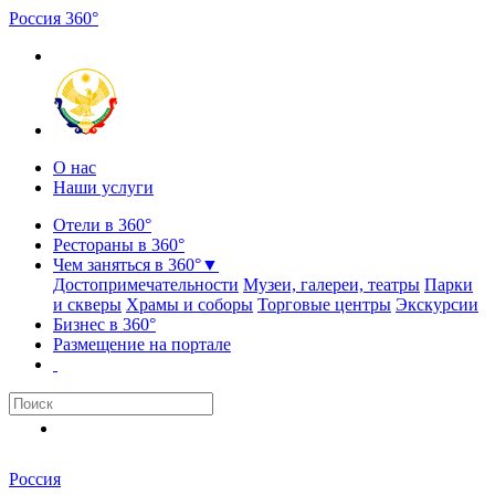
Россия
3
6
0
°
О нас
Наши услуги
Отели в 360°
Рестораны в 360°
Чем заняться в 360°
▼
Достопримечательности
Музеи, галереи, театры
Парки
и скверы
Храмы и соборы
Торговые центры
Экскурсии
Бизнес в 360°
Размещение на портале
Россия