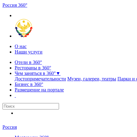
Россия
3
6
0
°
О нас
Наши услуги
Отели в 360°
Рестораны в 360°
Чем заняться в 360°
▼
Достопримечательности
Музеи, галереи, театры
Парки и 
Бизнес в 360°
Размещение на портале
Россия