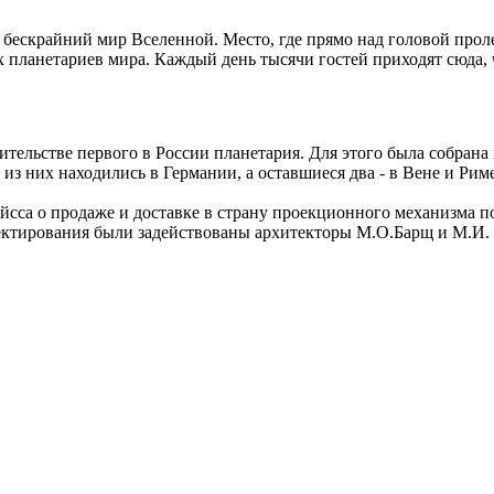
 в бескрайний мир Вселенной. Место, где прямо над головой про
ых планетариев мира. Каждый день тысячи гостей приходят сюда,
тельстве первого в России планетария. Для этого была собрана 
из них находились в Германии, а оставшиеся два - в Вене и Риме
сса о продаже и доставке в страну проекционного механизма по
ктирования были задействованы архитекторы М.О.Барщ и М.И. С