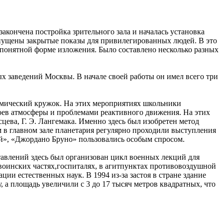
закончена постройка зрительного зала и началась установка
запущены закрытые показы для привилегированных людей. В это
 понятной форме изложения. Было составлено несколько разных
х заведений Москвы. В начале своей работы он имел всего три
омический кружок. На этих мероприятиях школьники
лоев атмосферы и проблемами реактивного движения. На этих
цева, Г. Э. Лангемака. Именно здесь был изобретен метод
в главном зале планетария регулярно проходили выступления
ей», «Джордано Бруно» пользовались особым спросом.
авлений здесь был организован цикл военных лекций для
воинских частях,госпиталях, в агитпунктах противовоздушной
ии естественных наук. В 1994 из-за застоя в стране здание
, а площадь увеличили с 3 до 17 тысяч метров квадратных, что