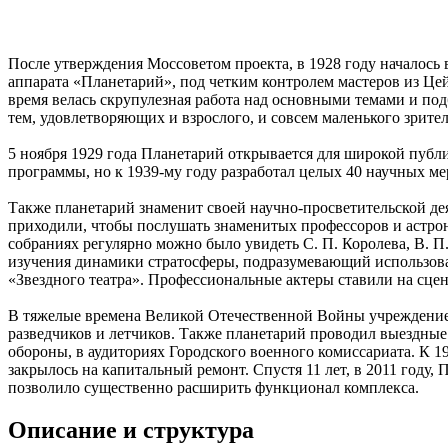
После утверждения Моссоветом проекта, в 1928 году началось 
аппарата «Планетарий», под четким контролем мастеров из Цей
время велась скрупулезная работа над основными темами и под
тем, удовлетворяющих и взрослого, и совсем маленького зрител
5 ноября 1929 года Планетарий открывается для широкой публи
программы, но к 1939-му году разработал целых 40 научных м
Также планетарий знаменит своей научно-просветительской д
приходили, чтобы послушать знаменитых профессоров и астрон
собраниях регулярно можно было увидеть С. П. Королева, В. П.
изучения динамики стратосферы, подразумевающий использов
«Звездного театра». Профессиональные актеры ставили на сце
В тяжелые времена Великой Отечественной Войны учреждение 
разведчиков и летчиков. Также планетарий проводил выездны
обороны, в аудиториях Городского военного комиссариата. К 1
закрылось на капитальный ремонт. Спустя 11 лет, в 2011 году,
позволило существенно расширить функционал комплекса.
Описание и структура