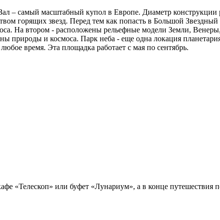
ал – самый масштабный купол в Европе. Диаметр конструкции ра
вом горящих звезд. Перед тем как попасть в Большой Звездный 
оса. На втором - расположены рельефные модели Земли, Венеры,
 природы и космоса. Парк неба - еще одна локация планетария
юбое время. Эта площадка работает с мая по сентябрь.
афе «Телескоп» или буфет «Лунариум», а в конце путешествия 