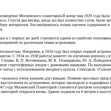
возведение Московского планетария.В конце мая 1929 года была 
сса. Спустя два месяца, когда зал был полностью готов, были 
бору материалов. Рассматривалось только научное содержание в
я.
ки и с первых же дней становится одним из наиболее популярны
ероприятий по различным темам астрономии.
еятельностью. Например, в 1934 году был открыт первый астрон
автов. С 1934 по 1938 работал комитет по изучению верхних с
 Глушко, В. П. Ветчинкина, М. К. Тихонравова, Ю. А. Победонос
ание стратосферных зондов с дымовыми шашками. По выходным 
не пьесы с использованием звездного купола. Спектакли «Галил
оказалось очень важным для граждан. Помимо массовых предст
е выступления по астрономии, которые проходили в подшефных 
947 году Московский Планетарий становится центром популяризац
 Планетарий открылся вновь. Здание подняли на 6 метров в высоту