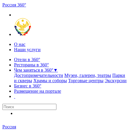
Россия
3
6
0
°
О нас
Наши услуги
Отели в 360°
Рестораны в 360°
Чем заняться в 360°
▼
Достопримечательности
Музеи, галереи, театры
Парки
и скверы
Храмы и соборы
Торговые центры
Экскурсии
Бизнес в 360°
Размещение на портале
Россия