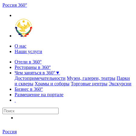
Россия
3
6
0
°
О нас
Наши услуги
Отели в 360°
Рестораны в 360°
Чем заняться в 360°
▼
Достопримечательности
Музеи, галереи, театры
Парки
и скверы
Храмы и соборы
Торговые центры
Экскурсии
Бизнес в 360°
Размещение на портале
Россия